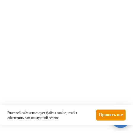
Политика конфиденциальности
Согласие на рекламную рассылку
Разработка и продвижение —
ZION Agency
Градиент
Альфа
Этот веб-сайт использует файлы cookie, чтобы
Принять все
обеспечить вам наилучший сервис