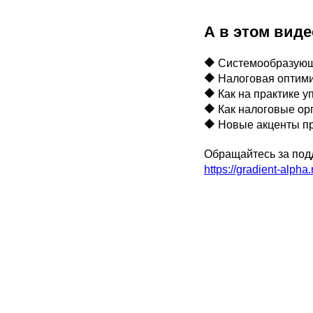
А в этом виде
🔶
Системообразующи
🔶
Налоговая оптимиз
🔶
Как на практике 
🔶
Как налоговые ор
🔶
Новые акценты пр
Обращайтесь за подд
https://gradient-alpha.