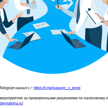
Telegram-канал 👉
https://t.me/gagarin_v_teme
мероприятия за проверенными решениями по налоговому 
dientalpha.ru/