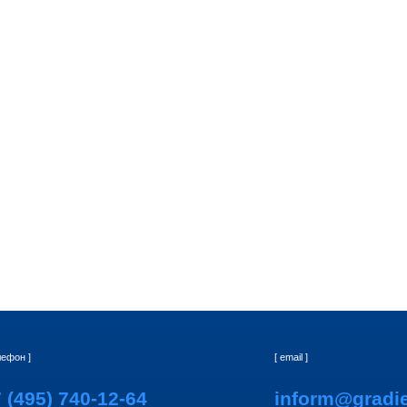
[ email ]
) 740-12-64
inform@gradient-alpha.r
[ консалтинг ]
ий аутсорсинг
Реструктуризация бизнеса
юридического отдела
Правовой консалтинг
Налоговый консалтинг
 кадровое обслуживание
Регистрация, реорганизация и
ликвидация юрлиц и ИП