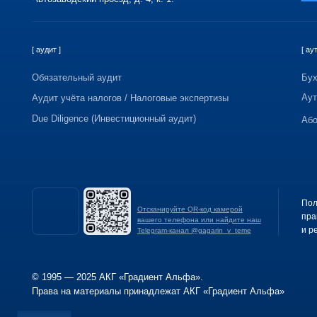
Получите в 
Отсканируйте QR-код камерой
практически
вашего телефона или найдите наш
и решений дл
Telegram-канал @gagarin_v_teme
© 1995 — 2025 АКГ «Градиент Альфа».
Права на материалы принадлежат АКГ «Градиент Альфа»
Гради