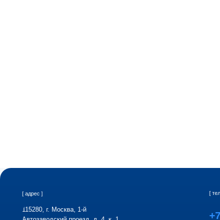
[ телефон ]
[ адрес ]
115280, г. Москва, 1-й
+7 (495
Автозаводский проезд, д. 4, к. 1.
[ аудит ]
[ аутсорсинг ]
Обязательный аудит
Бухгалтерск
Аутсорсинг 
Аудит учёта налогов / Налоговые экспертизы
Due Diligence (Инвестиционный аудит)
Абонентское