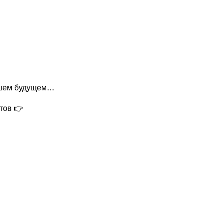
айшем будущем…
тов 👉